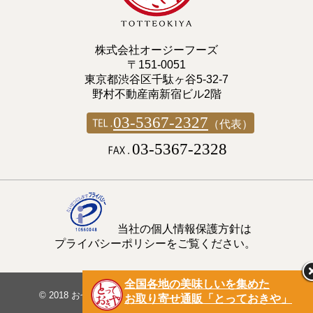
株式会社オージーフーズ
〒151-0051
東京都渋谷区千駄ヶ谷5-32-7
野村不動産南新宿ビル2階
03-5367-2327
（代表）
03-5367-2328
当社の個人情報保護方針は
プライバシーポリシーをご覧ください。
全国各地の美味しいを集めた
© 2018
おせち料理ブログ｜オージーフーズとっておきや
.
お取り寄せ通販「とっておきや」