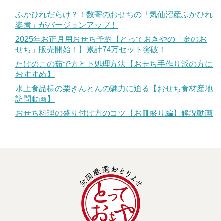
ふかひれだらけ？！数寄のおせちの「気仙沼産ふかひれ
姿煮」がバージョンアップ！
2025年お正月用おせち予約【とっておきやの「金のお
せち」販売開始！】累計74万セット突破！
たけのこの茹で方と下処理方法【おせち手作り派の方に
おすすめ】
水上食品様の栗きんとんの魅力に迫る【おせち食材産地
訪問動画】
おせち料理の盛り付け方のコツ【お皿盛り編】解説動画