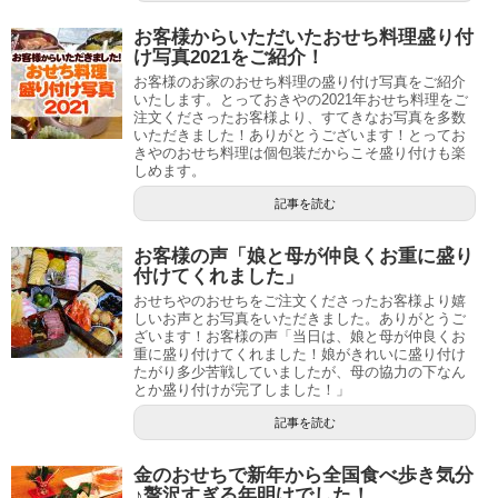
お客様からいただいたおせち料理盛り付
け写真2021をご紹介！
お客様のお家のおせち料理の盛り付け写真をご紹介
いたします。とっておきやの2021年おせち料理をご
注文くださったお客様より、すてきなお写真を多数
いただきました！ありがとうございます！とってお
きやのおせち料理は個包装だからこそ盛り付けも楽
しめます。
記事を読む
お客様の声「娘と母が仲良くお重に盛り
付けてくれました」
おせちやのおせちをご注文くださったお客様より嬉
しいお声とお写真をいただきました。ありがとうご
ざいます！お客様の声「当日は、娘と母が仲良くお
重に盛り付けてくれました！娘がきれいに盛り付け
たがり多少苦戦していましたが、母の協力の下なん
とか盛り付けが完了しました！」
記事を読む
金のおせちで新年から全国食べ歩き気分
♪贅沢すぎる年明けでした！