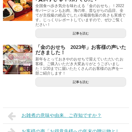
全国食べ歩き気分を味わえる「金のおせち」！2022
年バージョンもお肉、海の幸、昔ながらの品目、全
てが主役級の絶品でした♪冷蔵個包装の良さも実感で
す。じっくりレポートしていますので、ぜひご覧く
ださい！
記事を読む
「金のおせち 2023年」お客様の声いた
だきました！
新年をとっておきやのおせちで迎えていただいたお
客様、ご購入いただき大変ありがとうございまし
た！1/20までに届いたたくさんのお客様のお声を一
部ご紹介します！
記事を読む
お雑煮の意味や由来、ご存知ですか？
お客様の声「お得意先様への年末の贈り物とし