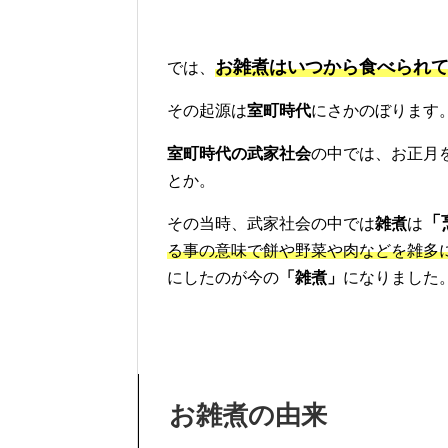
お雑煮はいつから食べられ
では、
その起源は
室町時代
にさかのぼります
室町時代の武家社会
の中では、お正月
とか。
「
その当時、武家社会の中では
雑煮
は
る事の意味で餅や野菜や肉などを雑多
にしたのが今の
「雑煮」
になりました
お雑煮の由来