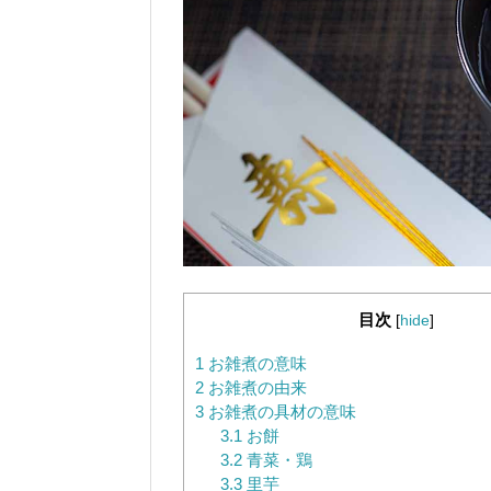
目次
[
hide
]
1
お雑煮の意味
2
お雑煮の由来
3
お雑煮の具材の意味
3.1
お餅
3.2
青菜・鶏
3.3
里芋