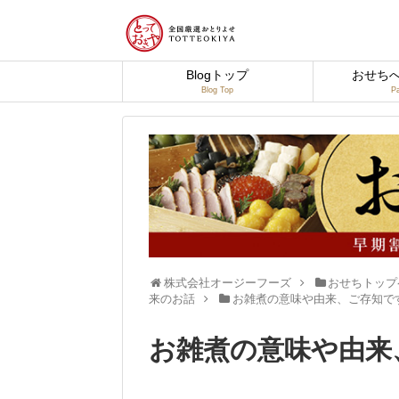
Blogトップ
おせち
Blog Top
Pa
株式会社オージーフーズ
おせちトップ
来のお話
お雑煮の意味や由来、ご存知で
お雑煮の意味や由来