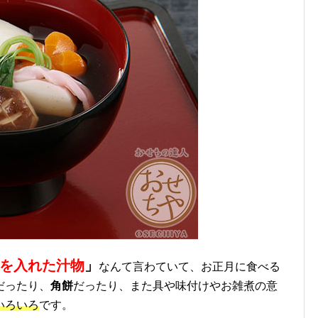
を入れた汁物
」
なんて言わていて、お正月に食べる
だったり、
角餅
だったり、また具や味付けやお雑煮の意
いろいろ
です。