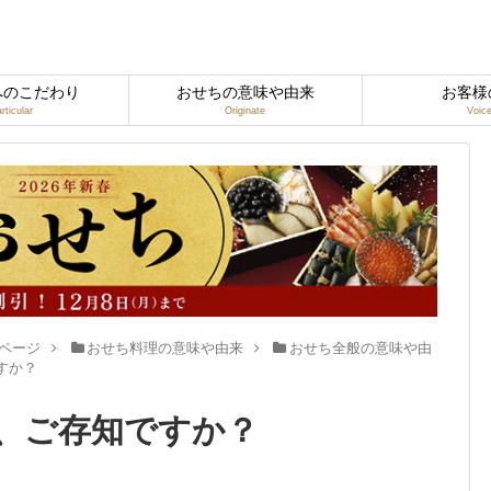
へのこだわり
おせちの意味や由来
お客様
rticular
Originate
Voic
ページ
おせち料理の意味や由来
おせち全般の意味や由
すか？
、ご存知ですか？