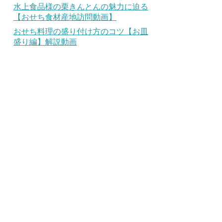
水上食品様の栗きんとんの魅力に迫る
【おせち食材産地訪問動画】
おせち料理の盛り付け方のコツ【お皿
盛り編】解説動画