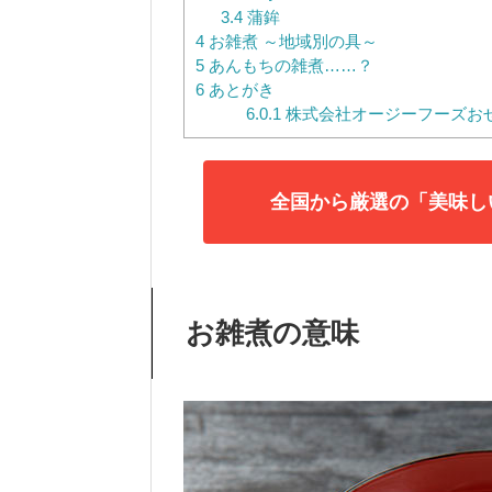
3.4
蒲鉾
4
お雑煮 ～地域別の具～
5
あんもちの雑煮……？
6
あとがき
6.0.1
株式会社オージーフーズお
全国から厳選の「美味し
お雑煮の意味