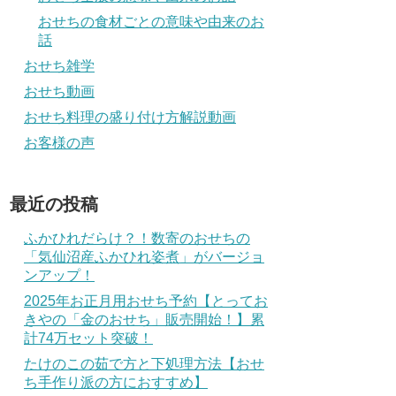
おせちの食材ごとの意味や由来のお
話
おせち雑学
おせち動画
おせち料理の盛り付け方解説動画
お客様の声
最近の投稿
ふかひれだらけ？！数寄のおせちの
「気仙沼産ふかひれ姿煮」がバージョ
ンアップ！
2025年お正月用おせち予約【とってお
きやの「金のおせち」販売開始！】累
計74万セット突破！
たけのこの茹で方と下処理方法【おせ
ち手作り派の方におすすめ】