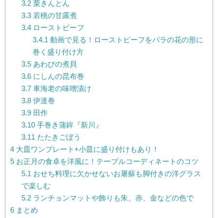
3.2
栗きんとん
3.3
若桃の甘露煮
3.4
ローストビーフ
3.4.1
動画で見る！ローストビーフをバラの花の形に
巻く盛り付け方
3.5
あわびの煮貝
3.6
にしんの昆布巻
3.7
車海老の味噌漬け
3.8
伊達巻
3.9
田作
3.10
手巻き蒲鉾『新川』
3.11
たたきごぼう
4
大皿ワンプレート+小皿に盛り付けもあり！
5
お正月の食卓を洋風に！テーブルコーディネートのコツ
5.1
おせち料理に欠かせないお屠蘇も脚付きの洋グラス
で楽しむ
5.2
ランチョンマットや飾りも朱、赤、金などの色で
6
まとめ