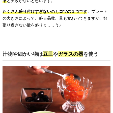
る
と失敗がないと思います。
たくさん盛り付けすぎない
のも
コツの１つ
です
。プレート
の大きさによって、盛る品数、量も変わってきますが、欲
張り過ぎない量を盛りましょう♪
汁物や細かい物は
豆皿
や
ガラスの器
を使う