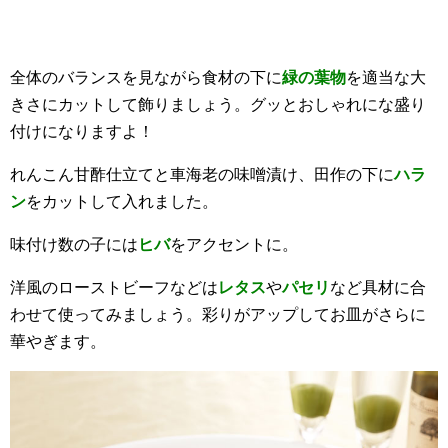
全体のバランスを見ながら食材の下に
緑の葉物
を適当な大
きさにカットして飾りましょう。グッとおしゃれにな盛り
付けになりますよ！
れんこん甘酢仕立てと車海老の味噌漬け、田作の下に
ハラ
ン
をカットして入れました。
味付け数の子には
ヒバ
をアクセントに。
洋風のローストビーフなどは
レタス
や
パセリ
など具材に合
わせて使ってみましょう。彩りがアップしてお皿がさらに
華やぎます。