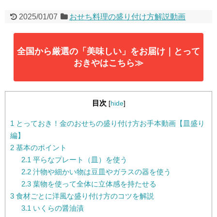
2025/01/07
おせち料理の盛り付け方解説動画
全国から厳選の「美味しい」をお届け｜とって
おきやはこちら≫
目次
[
hide
]
1
とっておき！金のおせちの盛り付け方お手本動画【皿盛り
編】
2
基本のポイント
2.1
平らなプレート（皿）を使う
2.2
汁物や細かい物は豆皿やガラスの器を使う
2.3
葉物を使って全体に立体感を持たせる
3
食材ごとに洋風な盛り付け方のコツを解説
3.1
いくらの醤油漬