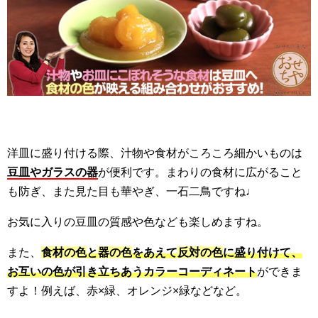
洋皿に盛り付ける際、汁物や食材がころころ細かいものは
豆皿やガラスの器
が便利です。まわりの食材に広がること
も防ぎ、また見た目も華やぎ、一石二鳥ですね♩
お気に入りの豆皿の質感や色なども楽しめますね。
また、
食材の色
と
器の色
をあえて
反対の色
に盛り付けて、
お互いの色が引き立ちあうカラーコーディネート
ができま
すよ！例えば、赤×緑、オレンジ×緑などなど。