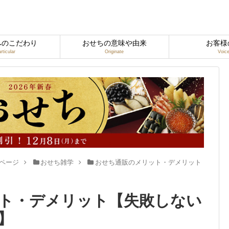
へのこだわり
おせちの意味や由来
お客様
rticular
Originate
Voic
ページ
おせち雑学
おせち通販のメリット・デメリット
ト・デメリット【失敗しない
】