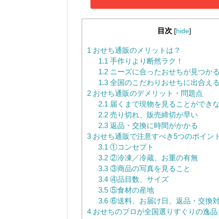
目次
[
hide
]
1
おせち通販のメリットは？
1.1
手作りより断然ラク！
1.2
ニーズに合ったおせちが見つか
1.3
全国のこだわりおせちに出合え
2
おせち通販のデメリット・問題点
2.1
届くまで現物を見ることができ
2.2
売り切れ、販売締切が早い
2.3
返品・交換に時間がかかる
3
おせち通販で注意すべき5つのポイン
3.1
①コンセプト
3.2
②冷凍／冷蔵、お重の有無
3.3
③商品の写真を見ること
3.4
④品目数、サイズ
3.5
⑤食材の産地
3.6
⑥送料、お届け日、返品・交換
4
おせちのプロが全国選りすぐりの逸品