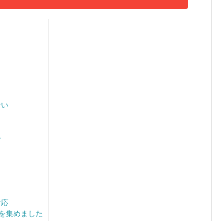
る
る
ない
ト
対応
を集めました