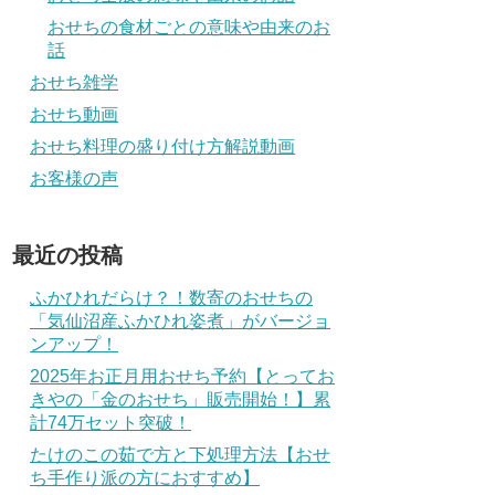
おせちの食材ごとの意味や由来のお
話
おせち雑学
おせち動画
おせち料理の盛り付け方解説動画
お客様の声
最近の投稿
ふかひれだらけ？！数寄のおせちの
「気仙沼産ふかひれ姿煮」がバージョ
ンアップ！
2025年お正月用おせち予約【とってお
きやの「金のおせち」販売開始！】累
計74万セット突破！
たけのこの茹で方と下処理方法【おせ
ち手作り派の方におすすめ】