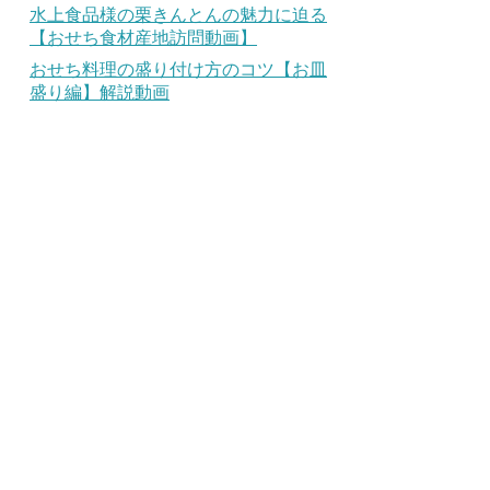
水上食品様の栗きんとんの魅力に迫る
【おせち食材産地訪問動画】
おせち料理の盛り付け方のコツ【お皿
盛り編】解説動画