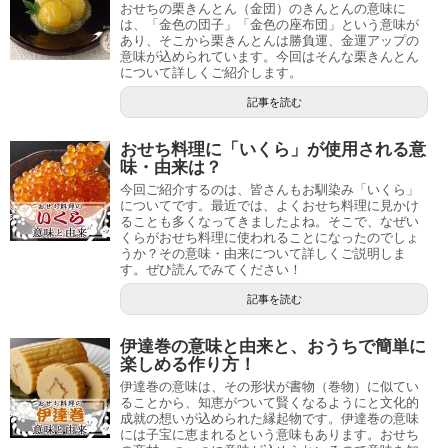
おせちの栗きんとん（金団）のきんとんの意味に
は、「金色の団子」「金色の座布団」という意味が
あり、そこから栗きんとんは勝負運、金運アップの
意味が込められています。今回はそんな栗きんとん
について詳しくご紹介します。
記事を読む
おせち料理に「いくら」が使用される意
味・由来は？
今回ご紹介するのは、皆さんもお馴染み「いくら」
についてです。最近では、よくおせち料理に見かけ
ることも多くなってきましたよね。そこで、なぜい
くらがおせち料理に使われることになったのでしょ
うか？その意味・由来について詳しくご説明しま
す。ぜひ読んでみてください！
記事を読む
伊達巻の意味と由来と、おうちで簡単に
楽しめる作り方！
伊達巻の意味は、その形状が書物（巻物）に似てい
ることから、知恵がついて賢くなるようにと文化的
成就の想いが込められた縁起物です。伊達巻の意味
には子宝に恵まれるという意味もあります。おせち