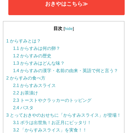
おきやはこちら≫
目次
[
hide
]
1
からすみとは？
1.1
からすみは何の卵？
1.2
からすみの歴史
1.3
からすみはどんな味？
1.4
からすみの漢字・名前の由来・英語で何と言う？
2
からすみの食べ方
2.1
からすみスライス
2.2
お茶漬け
2.3
トーストやクラッカーのトッピング
2.4
パスタ
3
とっておきやのおせちに「からすみスライス」が登場！
3.1
ボラは出世魚！お正月にピッタリ！
3.2
「からすみスライス」を実食！！