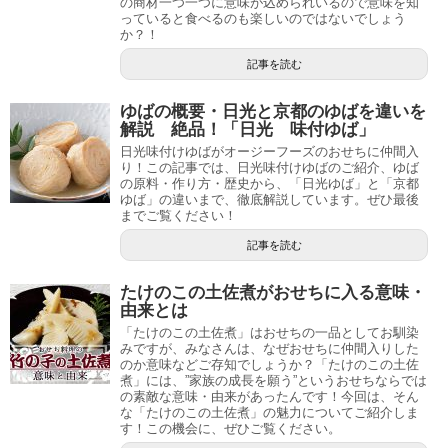
の商材一つ一つに意味が込められいるので意味を知
っていると食べるのも楽しいのではないでしょう
か？！
記事を読む
ゆばの概要・日光と京都のゆばを違いを
解説 絶品！「日光 味付ゆば」
日光味付けゆばがオージーフーズのおせちに仲間入
り！この記事では、日光味付けゆばのご紹介、ゆば
の原料・作り方・歴史から、「日光ゆば」と「京都
ゆば」の違いまで、徹底解説しています。ぜひ最後
までご覧ください！
記事を読む
たけのこの土佐煮がおせちに入る意味・
由来とは
「たけのこの土佐煮」はおせちの一品としてお馴染
みですが、みなさんは、なぜおせちに仲間入りした
のか意味などご存知でしょうか？「たけのこの土佐
煮」には、”家族の成長を願う”というおせちならでは
の素敵な意味・由来があったんです！今回は、そん
な「たけのこの土佐煮」の魅力についてご紹介しま
す！この機会に、ぜひご覧ください。