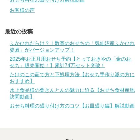
お客様の声
最近の投稿
ふかひれだらけ？！数寄のおせちの「気仙沼産ふかひれ
姿煮」がバージョンアップ！
2025年お正月用おせち予約【とっておきやの「金のお
せち」販売開始！】累計74万セット突破！
たけのこの茹で方と下処理方法【おせち手作り派の方に
おすすめ】
水上食品様の栗きんとんの魅力に迫る【おせち食材産地
訪問動画】
おせち料理の盛り付け方のコツ【お皿盛り編】解説動画