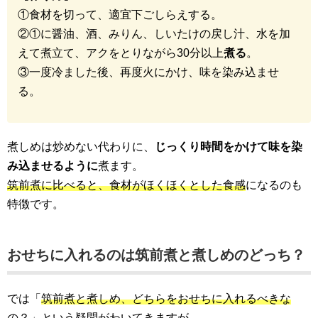
①食材を切って、適宜下ごしらえする。
②①に醤油、酒、みりん、しいたけの戻し汁、水を加
えて煮立て、アクをとりながら30分以上
煮る
。
③一度冷ました後、再度火にかけ、味を染み込ませ
る。
煮しめは炒めない代わりに、
じっくり時間をかけて味を染
み込ませるように
煮ます。
筑前煮に比べると、食材がほくほくとした食感
になるのも
特徴です。
おせちに入れるのは筑前煮と煮しめのどっち？
では「
筑前煮と煮しめ、どちらをおせちに入れるべきな
の？
」という疑問がわいてきますが…