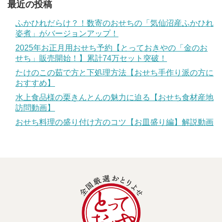
最近の投稿
ふかひれだらけ？！数寄のおせちの「気仙沼産ふかひれ
姿煮」がバージョンアップ！
2025年お正月用おせち予約【とっておきやの「金のお
せち」販売開始！】累計74万セット突破！
たけのこの茹で方と下処理方法【おせち手作り派の方に
おすすめ】
水上食品様の栗きんとんの魅力に迫る【おせち食材産地
訪問動画】
おせち料理の盛り付け方のコツ【お皿盛り編】解説動画