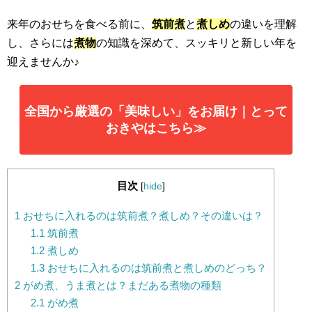
来年のおせちを食べる前に、
筑前煮
と
煮しめ
の違いを理解
し、さらには
煮物
の知識を深めて、スッキリと新しい年を
迎えませんか♪
全国から厳選の「美味しい」をお届け｜とって
おきやはこちら≫
目次
[
hide
]
1
おせちに入れるのは筑前煮？煮しめ？その違いは？
1.1
筑前煮
1.2
煮しめ
1.3
おせちに入れるのは筑前煮と煮しめのどっち？
2
がめ煮、うま煮とは？まだある煮物の種類
2.1
がめ煮