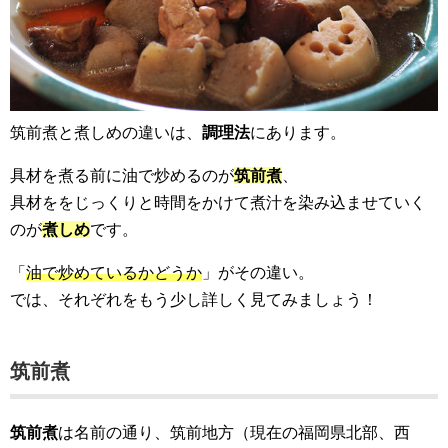
筑前煮と煮しめの違いは、
調理法
にあります。
具材を煮る前に油で炒めるのが
筑前煮
、
具材ををじっくりと時間をかけて煮汁を染み込ませていく
のが
煮しめ
です。
「
油で炒めているかどうか
」がその違い。
では、それぞれをもう少し詳しく見てみましょう！
筑前煮
筑前煮
は名前の通り、筑前地方（現在の福岡県北部、西