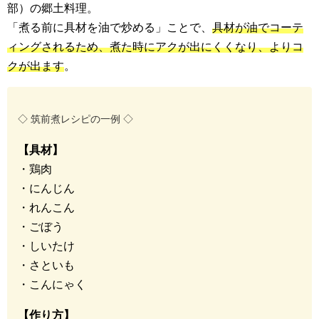
部）の郷土料理。
「煮る前に具材を油で炒める」ことで、
具材が油でコーテ
ィングされるため、煮た時にアクが出にくくなり、よりコ
クが出ます
。
◇ 筑前煮レシピの一例 ◇
【具材】
・鶏肉
・にんじん
・れんこん
・ごぼう
・しいたけ
・さといも
・こんにゃく
【
作り方】