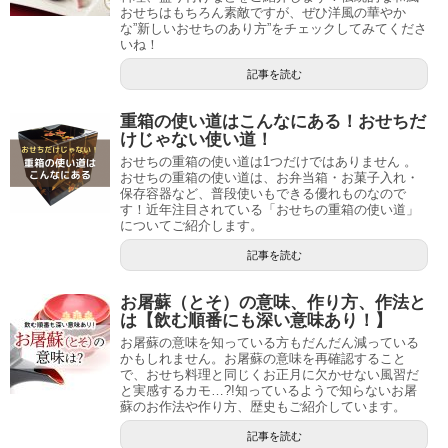
おせちはもちろん素敵ですが、ぜひ洋風の華やか
な”新しいおせちのあり方”をチェックしてみてくださ
いね！
記事を読む
重箱の使い道はこんなにある！おせちだ
けじゃない使い道！
おせちの重箱の使い道は1つだけではありません 。
おせちの重箱の使い道は、お弁当箱・お菓子入れ・
保存容器など、普段使いもできる優れものなので
す！近年注目されている「おせちの重箱の使い道」
についてご紹介します。
記事を読む
お屠蘇（とそ）の意味、作り方、作法と
は【飲む順番にも深い意味あり！】
お屠蘇の意味を知っている方もだんだん減っている
かもしれません。お屠蘇の意味を再確認すること
で、おせち料理と同じくお正月に欠かせない風習だ
と実感するカモ…?!知っているようで知らないお屠
蘇のお作法や作り方、歴史もご紹介しています。
記事を読む