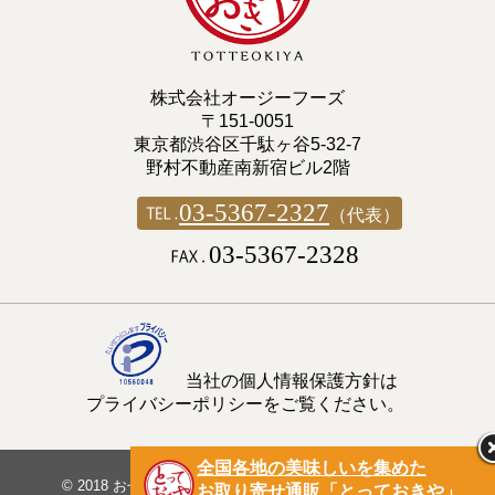
株式会社オージーフーズ
〒151-0051
東京都渋谷区千駄ヶ谷5-32-7
野村不動産南新宿ビル2階
03-5367-2327
（代表）
03-5367-2328
当社の個人情報保護方針は
プライバシーポリシーをご覧ください。
全国各地の美味しいを集めた
© 2018
おせち料理ブログ｜オージーフーズとっておきや
.
お取り寄せ通販「とっておきや」