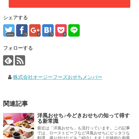
シェアする
error
0
0
フォローする
株式会社オージーフーズおせちメンバー
関連記事
洋風おせち♪今どきおせちの知って得す
る新常識
最近は「洋風おせち」も流行っています。この記事
では、ローストビーフなど洋風おせちにピッタリな
料理、盛り付けなどをご紹介します！伝統的な和風