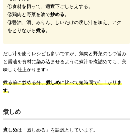
①食材を切って、適宜下ごしらえする。
②鶏肉と野菜を油で
炒める
。
③醤油、酒、みりん、しいたけの戻し汁を加え、アク
をとりながら
煮る
。
だし汁を使うレシピも多いですが、鶏肉と野菜のもつ旨み
と醤油を食材に染み込ませるように煮汁を煮詰めても、美
味しく仕上がります♪
煮る前に炒める分、
煮しめ
に比べて短時間で仕上がりま
す
。
煮しめ
煮しめ
は「煮しめる」を語源としています。