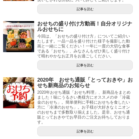
記事を読む
おせちの盛り付け方動画！自分オリジナ
ルおせちに
今回は、「おせちの盛り付け方」についてご紹介い
たします。一品一品を盛り付けた様子を撮影した動
画と一緒にご覧ください！一年に一度の大切な食事
である「おせち」、みなさんもぜひ美しく盛り付け
て晴れやかなお正月をお過ごしください。
記事を読む
2020年 おせち通販「とっておきや」お
せち新商品のお知らせ
2020年おせち通販「おせち料理」、新商品をまとめ
ました！味にうるさい奥様方にオススメの＠「冷蔵
金のおせち」。簡単便利に手軽におせちを食したい
方に「冷凍のおせち」。お子様が大好きなミニオン
のおせちまで多数取り揃えました。是非、おせち通
販とっておきやでお早目のご注文お待ちしておりま
す。
記事を読む