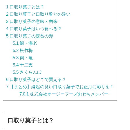
1
口取り菓子とは？
2
口取り菓子と口取り肴との違い
3
口取り菓子の意味・由来
4
口取り菓子はいつ食べる？
5
口取り菓子の定番の形
5.1
鯛・海老
5.2
松竹梅
5.3
鶴・亀
5.4
十二支
5.5
さくらんぼ
6
口取り菓子はどこで買える？
7
【まとめ】縁起の良い口取り菓子でお正月に彩りを！
7.0.1
株式会社オージーフーズおせちメンバー
口取り菓子とは？