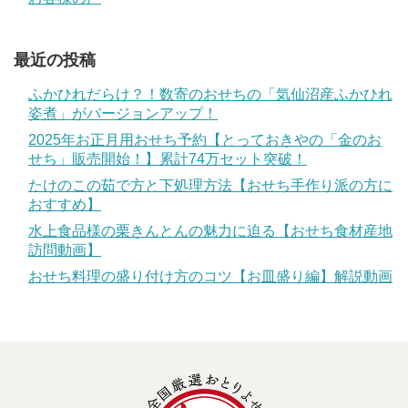
最近の投稿
ふかひれだらけ？！数寄のおせちの「気仙沼産ふかひれ
姿煮」がバージョンアップ！
2025年お正月用おせち予約【とっておきやの「金のお
せち」販売開始！】累計74万セット突破！
たけのこの茹で方と下処理方法【おせち手作り派の方に
おすすめ】
水上食品様の栗きんとんの魅力に迫る【おせち食材産地
訪問動画】
おせち料理の盛り付け方のコツ【お皿盛り編】解説動画