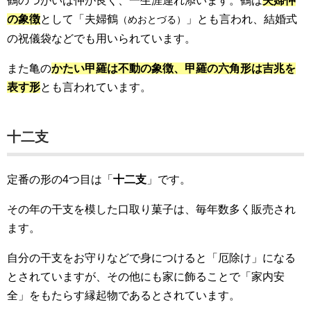
鶴のつがいは仲が良く、一生涯連れ添います。鶴は
夫婦仲
の象徴
として「夫婦鶴
」とも言われ、結婚式
（めおとづる）
の祝儀袋などでも用いられています。
また亀の
かたい甲羅は不動の象徴、甲羅の六角形は吉兆を
表す形
とも言われています。
十二支
定番の形の4つ目は「
十二支
」です。
その年の干支を模した口取り菓子は、毎年数多く販売され
ます。
自分の干支をお守りなどで身につけると「厄除け」になる
とされていますが、その他にも家に飾ることで「家内安
全」をもたらす縁起物であるとされています。