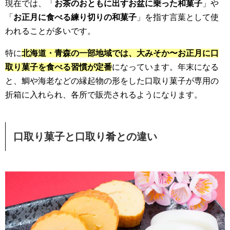
現在では、「
お茶のおともに出すお盆に乗った和菓子
」や
「
お正月に食べる練り切りの和菓子
」を指す言葉として使
われることが多いです。
特に
北海道・青森の一部地域では、大みそか〜お正月に口
取り菓子を食べる習慣が定番
になっています。年末になる
と、鯛や海老などの縁起物の形をした口取り菓子が専用の
折箱に入れられ、各所で販売されるようになります。
口取り菓子と口取り肴との違い