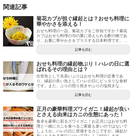
関連記事
菊花カブが担ぐ縁起とは？おせち料理に
華やかさを添える！
おせち料理の一品、菊花カブをご存知ですか？菊花
カブはおせち料理の与の重に添えられる酢の物であ
り、お重に華やかさをプラスする日本料理です。 ...
記事を読む
おせち料理の縁起物ぶり！ハレの日に選
ばれるその理由とは？
出世魚として名高いぶりはおせち料理の定番であ
り、縁起の良い魚としてハレの日にピッタリな食材
です。また、ぶりの照り焼きやぶりの塩焼きな...
記事を読む
正月の豪華料理ズワイガニ！縁起が良い
とさえる由来はカニの生態にあった！
食卓を豪華に彩るズワイガニ！お正月にはおせち料
理と一緒にカニを食べるご家庭も多いのではないで
しょうか。ハレの日に登場するカニですが、縁起が
良いとされる所以について詳しくご紹介します。